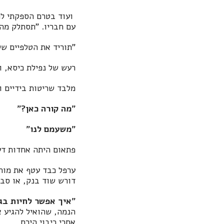
ועוד בטרם הספקתי להכ
עם חבריו. "תסתלק מהבי
"תוריד את הטלפיים שלך
רעש של נפילת כיסא, ו
מלבד שריטות בידיים ו
"מה קורה כאן?"
"משעמם לנו"
פתאום היתה אחדות דעי
ערפל כבד עטף את מוחי
דורש שוד בנק, או סבא
"איך אפשר לחיות בגי
הנמה, שהואיל להגיע 
אחרי כיבוי הירח.