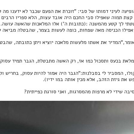
ופיעה לעיני דמותו של סבי: "זוכרת את הפעם שכבר לא ידענו מה
צת תמוה שאפילו סבי החכם היה אובד עצות, הלא ספריו הרבים סי
טטתי לך קטע מהמשנה :(כתובות ה') אלו המלאכות שהאשה עושה...
אפילו הכניסה מאה שפחות, כופה לעשות בצמר, שהבטלה מביאה ליד
אומר,"המדיר את אשתו מלעשות מלאכה יוציא ויתן כתובתה, שהבטל
תמלאת בכעס ותסכול כמו אז, רק האשה מתבטלת, הגבר תמיד עסוק
לו, המסביר לי בסבלנות:"הגבר היה אמור להיות עסוק, בחריש וקצ
 את גיזת הזהב, אלא מכין אותה במו ידיו).
יבה שידי לא מרפות מהמסרגות, ואני סורגת כפייתית?