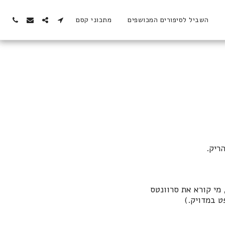
השביל לסיפורים המכושפים
מתכוני קסם
הריק.
מי קורא את סרוונטס
פט במדויק.)