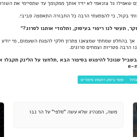
ם שאפילו גל צונאמי לא יזיז אותך ממקומך עד שתסיימי את השור
תי בקול, כי להפתעתי הרבה כל החבורה התאספה סביבי.
קר, תעשי לנו ריפוי בעיסוק, ותלמדי אותנו לסרוג?"
אך בהחלט שמחתי שמצאנו פתרון חלקי להפגת השעמום, מי יודע א
נו הרבה פטריות וצמחים סרוגים.
שביל שנוכל להיפגש בסיפור הבא ,
תלחצו על הלינק
תקבלו א
דול
סופי ביסק רוקחת סיפורים
משה, המנהיג שלא עשה "סלפי" על הר נבו