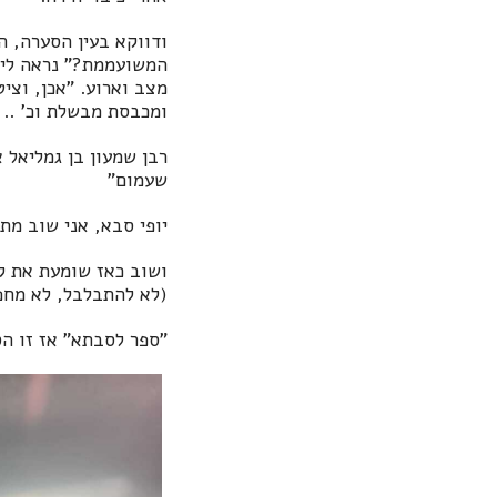
ודווקא בעין הסערה, ה
המשועממת?" נראה לי ק
מצב וארוע. "אכן, וצי
ומכבסת מבשלת וכ' .. 
רבן שמעון בן גמליאל 
שעמום"
יופי סבא, אני שוב מ
ושוב כאז שומעת את קו
(לא להתבלבל, לא מחפש
"ספר לסבתא" אז זו הס