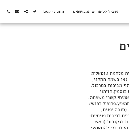
השביל לסיפורים המכושפים
מתכוני קסם
ם
זה מלחמה טוטאלית
 (או בשמה התקני,
וי מביכות במרכול,
כוסמין.הזיהוי
לו לא דגן אמיתי.קשרי משפחה:
ציץ.פרופיל רפואי:
(סובה יפנית,
ת הדגניים.רכיבים פנימיים:
ים בנקודות (ראש
הלבן בלי להתאמץ: