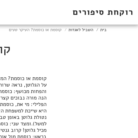
רוקחת סיפורים
בית
השביל לאגדות
קוסמת או כוסמת? העיקר טעים
קו
קוסמת או כוסמת? המד
על הגלוטן, נראה שרו
והפחות מכושף: כוסמת)
הנה מורה נבוכים קצר 
היא שייכת למשפחת האר
נטולת גלוטן באופן טבע
מכיל גלוטן! קרוב גנט
בראש: כוסמת מול אור