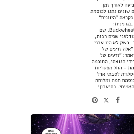
יעה לאורך זמן.
ם שונים נתנו לכוסמת
קראת "היוונית"
Gr (מאותו שורש יווני).בגרמנית:
Buchweizen ("חיטת האשור"), בגלל צורת הזרעים הדומה לאגוזי עץ האשור.באנגלית: Buckwheat, שם
דלפני שנים רבות,
. בשק לא היו אבני
"אלה זרעים של
אמר: "זרעים של
ידי הנוצתי, החוכמה
מת – החל מפטריות
סטלגית לסבתי אדל
כוסמת חמה ומלוחה
אמיתי. בתיאבון!