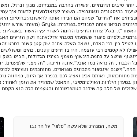
 יותר סיבים תזונתיים, עשירה בהרבה במגנזיום, מנגן וברזל, ומשב
שיעור בהיסטוריה וגאוגרפיה: השעיר לעזאזלמעניין לראות איך עמי
ציחים את "הזרים" שמהם הם הכירו אותה לראשונה:ברוסית: היא נ
(Гречка), כי הנזירים היוונים הביאו אותה למנזרים.בפולנית: yka
מנית.ולסיום סיפור ששמעתי מסבתי אדל:אתנה ושק הזרעים האבו
ו לטייל בין בני האדם, נשאה האלה אתנה שק קטן קשור בסרט זהב
פילו לא קסמים רבי עוצמה. היו בו זרעים קטנים, כהים ומשולשים.
נשוף שישב על כתפה.הינשוף מצמץ בעיניו הגדולות, הביט בשק ו
 הכבוד, זה נראה כמו אוכל".אתנה חייכה. "זה מפני שלפעמים, יד
מה."וישנם אינספור מתכונים מפוארים, מתוחכמים וטעימים לכוס
ות מתוחכמות, ואותם אכין ואציג לכם בנפרד.אך היום, כמחווה נו
ק במעדן הילדות האולטימטיבי, המאכל שמחזיר את הזמן לאחור: 
שלולית של חלב קר.שילוב הטמפרטורות והטעמים הזה הוא הקסם ה
משה, המנהיג שלא עשה "סלפי" על הר נבו