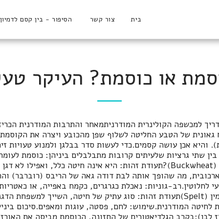
בית
צור קשר
הסיפור - בין קסם לדמיון
סמת או כוסמת? העיקר טעי
ריך למכשפה הקולינרית המודרניתמאחר והתרבות המודרנית הכרי
ח גאונית של הטבע החליטה לשלוף שפן מהכובע ויצרה את הקוסמת
. והיא אכן עושה קסמים.כדי לעשות סדר בבלגן ולמנוע טעויות זיה
בין שתי גרציות שלעיתים קרובות מתבלבלים ביניהן: כוסמת לעומת 
הפלילי: מי את, כוסמת (Buckwheat)?תעודת זהות: היא אינה חיטה כלל, ואפי
כובית, מה שהופך אותה לבת דודה גאה של הריבס (רוברבר) והחמ
י לחלוטין.רב-גוניות: נאכלת כגרגרים, כקמח באפייה, או כאטריות 
למשל).ומצד שני: כוסמין (Spelt)תעודת זהות: סוג עתיק של חיטה, השייך למשפח
ית לחיטה המודרנית.שימוש: לחם, פסטה, עוגות ומאפים.סיכום ביני
ז לבן):בקרב הגלדיאטורים של התזונה, הכוסמת מביסה את האורז 