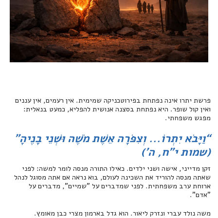
פרשת יתרו אינה נפתחת בפירוטכניקה שמימית. אין רעמים, אין עננים
ואין קול שופר. היא נפתחת בסצנה אנושית להפליא, כמעט בנאלית:
מפגש משפחתי.
“וַיָּבֹא יִתְרוֹ... וְצִפֹּרָה אֵשֶׁת מֹשֶׁה וּשְׁנֵי בָנֶיהָ”
(שמות י"ח, ה')
זקן מדייני, אישה ושני ילדים. כאילו התורה מנסה לומר למשה: לפני
שאתה מנסה להוריד את השכינה לעולם, בוא נראה אם אתה מסוגל לנהל
ארוחת ערב משפחתית. לפני שמדברים על "שמיים", מדברים על
"אדם".
משה נולד עברי ונזרק ליאור. הוא גדל בארמון מצרי כבן מאומץ.