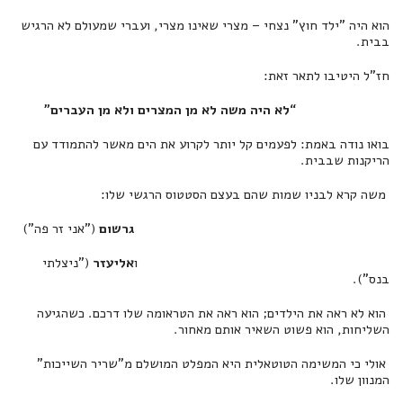
הוא היה "ילד חוץ" נצחי – מצרי שאינו מצרי, ועברי שמעולם לא הרגיש
בבית.
חז"ל היטיבו לתאר זאת:
“לא היה משה לא מן המצרים ולא מן העברים”
בואו נודה באמת: לפעמים קל יותר לקרוע את הים מאשר להתמודד עם
הריקנות שבבית.
משה קרא לבניו שמות שהם בעצם הסטטוס הרגשי שלו:
גרשום
("אני זר פה")
ו
אליעזר
("ניצלתי
בנס").
הוא לא ראה את הילדים; הוא ראה את הטראומה שלו דרכם. כשהגיעה
השליחות, הוא פשוט השאיר אותם מאחור.
אולי כי המשימה הטוטאלית היא המפלט המושלם מ"שריר השייכות"
המנוון שלו.