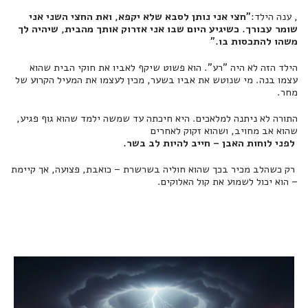
, ענה הילד:
"חצי אני נותן לסבא שלא יקפא, ואת החצי השני אני
שומר עבורך. כשיגיע היום שבו אני אזרוק אותך מהבית, שיהיה לך
משהו להתכסות בו."
הילד הזה לא היה "רע". הוא פשוט שיקף לאביו את חוקי הבית שהוא
עצמו בנה. מי שנוטש את אביו בשער, מכין לעצמו את המעיל הקרוע של
מחר.
התורה לא ניתנה למלאכים. היא חיכתה עד שמשה ילמד שהוא גוף פגיע,
שהוא אב מחויב, ושהוא זקוק לאחרים
לפני לוחות האבן – חייב להיות לב בשר.
רק כשהלב מכיר בכך שהוא חוליה בשרשרת – כואבת, פצועה, אך קיימת
– הוא יכול לשמוע את קול האלוקים.