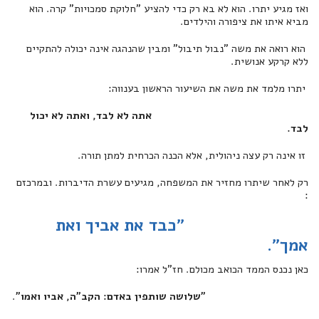
ואז מגיע יתרו. הוא לא בא רק כדי להציע "חלוקת סמכויות" קרה. הוא
מביא איתו את ציפורה והילדים.
הוא רואה את משה "נבול תיבול" ומבין שהנהגה אינה יכולה להתקיים
ללא קרקע אנושית.
יתרו מלמד את משה את השיעור הראשון בענווה:
אתה לא לבד, ואתה לא יכול
לבד.
זו אינה רק עצה ניהולית, אלא הכנה הכרחית למתן תורה.
רק לאחר שיתרו מחזיר את המשפחה, מגיעים עשרת הדיברות. ובמרכזם
:
"כבד את אביך ואת
אמך".
כאן נכנס הממד הכואב מכולם. חז"ל אמרו:
"שלושה שותפין באדם: הקב"ה, אביו ואמו"
.