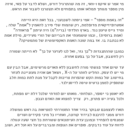
מי אמר ש איקס ו-וואי, זה מה שהתרגיל דורש, ושלא לדבר על פאי, איזה
מין מספר מגוחך תמלאו אותו בתפוחים ולא תצטרכו לשבור את הראש.
"זה באמת מספר" – אמי ניסתה לשכנעני, בכל זאת היא הייתה
אסטרופיזיקאית מדופלמת, רק שהמוח שלי סירב להאמין ל"אמת" שלה ,
ומיד גייס טיעון נגד. בארץ הולדתי (בריה"מ) היה עיתון " פראוודה"
(אמת ברוסית) , וכמו ששמעתי את חבריהם של הורי מעידים, מילת אמת
לא נכתבה בו. אז במה שונה האמת האקסיומטית של מתמטיקה?
כמובן שההתנגדות ל"כך גזר, ואל לנו לערער על כך" לא הייתה שמורה
רק לחשבון, אבל על כך בפעם אחרת.
עד שיום אחד פגשתי מורה לחשבון ללא תארים מרשימים, אבל הבין עם
מי יש לו עסק. החליט לוותר על ה-X , ושאל אם אהיה מעוניינת לעזור
בחישוב של כמות הקש שהפרות צריכות לקבל על מנת לתת כמות חלב
שתספיק לממן כרטיס טיסה לדיסנילנד.
לא יאומן כי יסופר, הצלחתי. מאותו יום למדתי שלכל דלת יש מפתח,
ולכל בעיה יש פתרון, רק צריך למצוא את האדם הנכון.
תארו לעצמכם שבוקר בהיר אחד התעוררתי למציאות בה ראש ממשלה
דורש ממני להיכנס לבידוד קורונה, ואחריו כל מיני פקידים ושרים
שמנסים להפחיד וכמובן עדת העיתונאים שטורחת כל חצי שעה עגולה
לדווח על עוד נדבקים. סופרים את הגופות ומברברים על הא ועל דא, ושוב