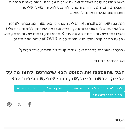
ראש ממשלה עולה לשידור וארשת אבלות על פניו, נואם לאומה הזהרות
והגבלות, והבת שלי דורשת ממני להיכנס להסגר, כאילו שלימודי
חשבונאות הכשירו אותה לרפואה.
ואז, כמו שקורה באגדות או רק לי. הכנתי לי כוס קפה והתחברתי לצ'אט
של המרצה שלי באוניברסיטה , ( הלא סגרו את שעריהן ללימוד פרונטלי)
והקשבתי לשיעור פיזיולוגיה עם עוד X תלמידים, ובתום שיעור מרתק הוא
נתן גם הסבר קצר ומלא חוש הומור על ה-19COVID,ומה ואיך ומדוע.....
נרגעתי והאמנתי לדבריו של של דוקטור לביולוגיה, אורי פלביץ'.
ואז נכנסתי לבידוד.
חבל שתפספסו את הפוסט הבא שיפורסם,
לחצו פה על
הלינק
והרשמו לניוזלטר, בכדי שנפגש בסיפור הבא
לכל דלת מפחח ולכל אחד הבנה משלו
חשבון כמשל
ככה זו לא תשובה
הבנה מפתח לסרבנות
הערות