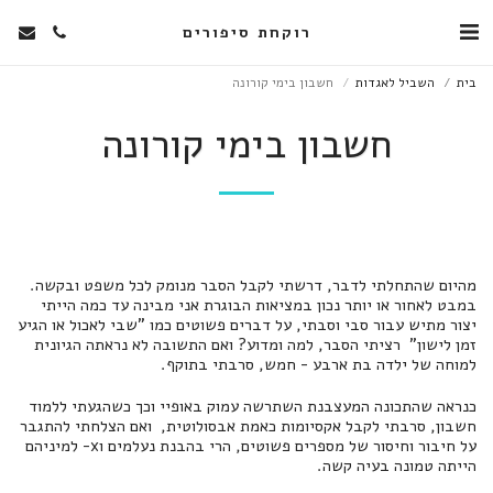
רוקחת סיפורים
בית
השביל לאגדות
חשבון בימי קורונה
חשבון בימי קורונה
מהיום שהתחלתי לדבר, דרשתי לקבל הסבר מנומק לכל משפט ובקשה.
במבט לאחור או יותר נכון במציאות הבוגרת אני מבינה עד כמה הייתי
יצור מתיש עבור סבי וסבתי, על דברים פשוטים כמו "שבי לאכול או הגיע
זמן לישון" רציתי הסבר, למה ומדוע? ואם התשובה לא נראתה הגיונית
למוחה של ילדה בת ארבע - חמש, סרבתי בתוקף.
כנראה שהתכונה המעצבנת השתרשה עמוק באופיי וכך כשהגעתי ללמוד
חשבון, סרבתי לקבל אקסיומות כאמת אבסולוטית, ואם הצלחתי להתגבר
על חיבור וחיסור של מספרים פשוטים, הרי בהבנת נעלמים וx- למיניהם
הייתה טמונה בעיה קשה.