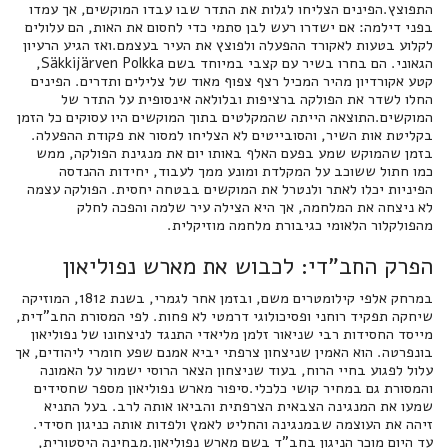
התפוצץ.הפינים הצליחו לגלות את התדר שבו עבדו המוקשים, אך עמדו
בפני דילמה: אם ישדרו רעש לבן סתמי כדי לחסום את האות, הם עלולים
לקלוע בטעות לאקורד ההפעלה ולפוצץ את העיר בעצמם.ואז הגיע הרעיון
הגאוני. הם בחרו בשיר עם קצבי במיוחד בשם Säkkijärven Polkka,
קטע אקורדיון מהיר המכיל רצף צפוף מאוד של צלילים ותדרים. הפינים
החלו לשדר את הפולקה ברציפות ובלולאה אינסופית על התדר של
המוקשים.התוצאה הייתה שהמקלטים בתוך המוקשים היו עסוקים כל הזמן
בקליטת אות השיר, והסובייטים לא הצליחו למסור את פקודת ההפעלה.
בזמן שהמוקש שמע בפעם האלף באותו יום את מנגינת הפולקה, ממש
כמו חתול ששוכב על המקלדת ומונע ממך לעבוד, יחידות ההנדסה
הפיניות יכלו לאתר ולנטרל את המוקשים בבטחה יחסית. הפולקה עצמה
לא ניצחה את המלחמה, אך היא הצילה עיר שלמה והפכה לחלק
מהפולקלור הלאומי כגיבורת מלחמה מוזיקלית.
הפרק החב"די: לכבוש את מארש נפוליאון
במרחק אלפי קילומטרים משם, ובזמן אחר לגמרי, בשנת 1812, המוזיקה
שיחקה תפקיד רוחני ופסיכולוגי דרמטי לא פחות. לפי המסורת החב"דית,
מייסד החסידות רבי שניאור זלמן מליאדי התנגד לניצחונו של נפוליאון
בונפרטה. הוא האמין שניצחון צרפתי יביא אמנם שפע חומרי ליהודים, אך
עלול לפגוע בחיי הרוח, בעוד שניצחון הצאר הרוסי ישמור על האמונה
והמסורת גם במחיר קושי כלכלי.סיפור מארש נפוליאון מספר שחסידים
שמעו את המנגינה הצבאית הצרפתית והביאו אותה לרב. בעל התניא
זיהה את העוצמה שבמנגינה והחליט לאמץ ולפדות אותה כניגון חסידי.
עד היום מוכר הניגון בחב"ד בשם מארש נפוליאון.מבחינה היסטורית,