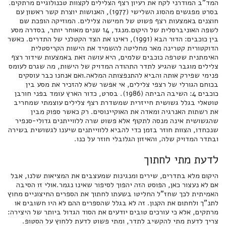
המד"ב המודרני לקח את רעיון רצף הצלילים לקצוות טכנולוגיים מרתקים.
בסרט מפגשים מהסוג השלישי (1977), האנושות יוצרת קשר ראשון עם
חוצנים באמצעות רצף פשוט של חמישה צלילים. המוזיקה הופכת שם
לשפה האוניברסלית של היקום.מנגד, 14 שנים מאוחר יותר, בסדרה מסע
בין כוכבים: הדור הבא (1991), ראינו את הצד הקטלני של התדרים. כאשר
הדוקטורית קטרינה מאר מחליטה להשמיד את הישות הקריסטלית
האימתנית שטרפה כוכבים שלמים, היא עושה זאת באמצעות שידור רצף
צלילים מוגבר שהגיע לתדר התהודה המדויק של הישות, מה שגרם לעומס
פנימי שפירק אותה והביא להתנפצותה המלאה.ואם אנחנו כבר עוסקים
בכוחם הגורלי של רצפי צלילים, אי אפשר שלא להזכיר את מסע בין
כוכבים 4: השיבה הביתה (1986). בסרט, כדור הארץ עומד בפני חורבן
טוטאלי בגלל גשושית חייזרית שמשדרת רצף צלילים עוצמתי שמחריב
את רשתות האנרגיה ומאדה את האוקיינוסים. רק כאשר ספוק מבין
שהגשושית אינה מנסה לתקוף אלא פשוט שרה ללווייתנים גדולי-סנפיר
שנכחדו, הצוות חוזר בזמן כדי להביא ללווייתנים שיענו לגשושית בשירה
ובתדר המדויק שלה, והאיזון הגלובלי חוזר על כנו.
לדעת מתי לחתוך
היקום מלא בתדרים, שירים ומנגינות שמעצבים את המציאות שלנו, אבל
אם לא נעצור כאן, הפוסט הזה יהפוך לסיפור שאינו נגמר.אולי זו הסיבה
האמיתית לכך שחז"ל החליטו בשעתו לחתוך את הספרים החיצוניים מחוץ
לתנ"ך ולחתום את הקנון. זה לא בגלל שהספרים ההם לא היו חשובים או
מרתקים, אלא כי עורכים טובים יודעים את הסוד הגדול ביותר של היצירה:
צריך לדעת מתי להקשיב לתדר, ומתי פשוט לדעת ללחוץ על הסטופ.