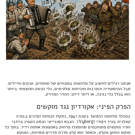
אנחנו רגילים לחשוב על מלחמות במונחים של תותחים, טנקים וחיילים.
אבל ההיסטוריה והתרבות מוכיחות שלעיתים, כלי הנשק העוצמתי ביותר
הוא בכלל כלי נגינה, או ליתר דיוק: התדר המדויק.
הפרק הפיני: אקורדיון נגד מוקשים
במהלך מלחמת ההמשך בשנת 1941, נתקלו הכוחות הפינים בבעיה
קטלנית בעיר ויפורי (Vyborg). הצבא הסובייטי הנסוג הטמין ברחבי
העיר מוקשים מתוחכמים שהופעלו מרחוק באמצעות אותות רדיו. בתוך כל
מוקש הותקן מקלט, וכאשר הוא קלט סדרת תדרים מסוימת, המוקש