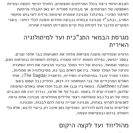
הצבא הרוסי ניצח בגלל המרחקים העצומים, החורף הרוסי הקשה ובעיות
האספקה של הצרפתים. אך מבחינה סמלית יש כאן הקבלה מרתקת
לסיפור הפיני: בפינלנד מנגינה עממית שימשה פיזית לשיבוש מוקשי
האויב, ובחב"ד מנגינה צבאית נכבשה מחדש והפכה לכלי רוחני. בשני
המקרים מדובר על לקיחת כוח קיים והפנייתו למטרה אחרת.
מגרסת הבמאי התנ"כית ועד למיתולוגיה
האירית
הרעיון שמוזיקה משנה מציאות מלווה את האנושות כבר אלפי שנים.
בספר יהושע, נפילת חומות יריחו קשורה בקולות השופרות ובתרועת העם,
ובספר שמואל, נגינתו של דוד המלך בכינור מרגיעה את רוחו הסוערת
והרעה של המלך שאול. בין אם רואים בכך נס, פסיכולוגיה או סמליות,
התדר תמיד עובד.במיתולוגיה האירית, הדאגדה (The Dagda), אחד
האלים המרכזיים של בני הטוואתה דה דנאן, החזיק נבל קסום בשם
ואת'נה (Uaithne). כשאויביו גנבו את הנבל ותלו אותו באולם המשתה
שלהם, דאגדה קרא לו בשמו. הנבל עף אל אדונו, ובדרך הרג את הגנבים.
כוחו של הנבל נבע משלושה רצפי צלילים מוחלטים: מנגינה אחת גרמה
לאנשים לפרוץ בצחוק, מנגינה שנייה גרמה להם לבכות, ומנגינה
שלישית גרמה להם להירדם. המוזיקה כאן אינה רק ביטוי לרגש, אלא כלי
השולט ברגש ובמציאות עצמה.
מהוליווד ועד לקצה היקום