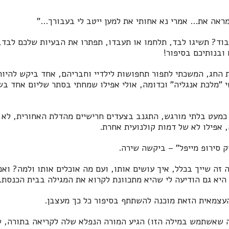
מראה את... אמרי נא אחותי את למען ייטב לי בעבורך..."
בוד? תשיגו לבד, תלחמו או תעבדו, תפתרו את הבעיות שלכם לבד, ע
ובנותיכם בסיפור!
החג, המשכתי לתפור תחפושות לילדיי וחבריהם, אחד ביקש להיות 
 "מלכת אנגליה" וכדומה, אולי אפילו שמחתי בסתר שליום אחד בש
כמעט בלתי מורגש, התגנב בצעדים חרישיים מהדלת האחורית, לא 
 אפילו לא של דמות קולנועית אחרת.
ק סירופ מייפל" – ביקשה שירה.
זה שייך בכלל, איך עושים אותו, ועם מה אוכלים אותו ולמה? וא
 היא גם הודיעה לי שהיא מתכוונת לקרוא את המגילה בבית הכנסת.
העצמאית הזאת מוכנה להשתתף בסיפור כל כך מעצבן.
ה שאשתמש במילה הזו) הגיע המורה הנפלא שלה לקריאה בתורה, ש