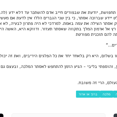
תחפושת, יודעת את שבפורים חייב אדם להשתכר עד דלא ידע (להבד
 יידע שברוכה אסתר, כי בין שני הגברים הללו אין לדעת אם מעש
ק אסתר הצילה את עמה באמת. למרדכי לא היה פתרון לבעיה, לא א
רץ אל ארמון המלך בתקווה שאסתר תעזור. ודווקא היא, האשה הי
ה להם תוכנית מפורטת
ם..."
בשלום, היא רק בלאחד יחד את כל הפלגים היריבים, ואת זה יכול
, והוספתי בליבי - הגיע הזמן להתחפש לאסתר המלכה, ובעצם גם ס
עולם, הרי זה משובח.
מלכה
ברוך או ארור