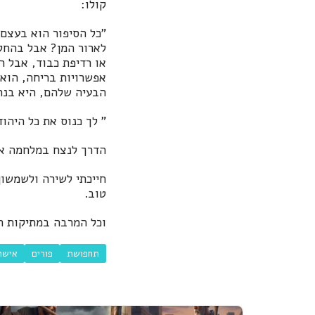
קולו:
"כל הסיפור הוא בעצם 
לארור המן? אבל בהחלט
או רדיפת כבוד, אבל ר
אפשרויות בריחה, הוא 
הבעיה שלהם, היא בנת
" לך כנוס את כל היהודי
הדרך לנצח במלחמה או 
חייכתי לשירה ולשמשון
טוב.
וכל המרבה במתיקות ה
תחפושת
פורים
אישה