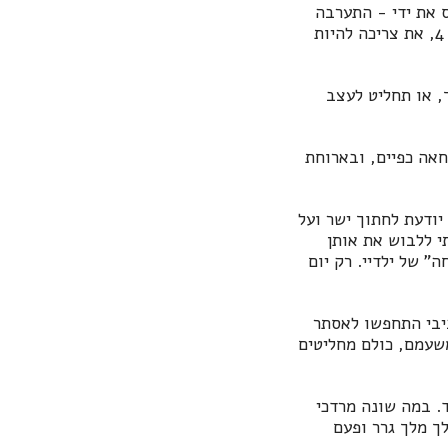
 את ידי - התערבה
סבתי ובצחוק של חיבה עצרה אותה: "תראי איזה דיוק בגזרה, ממש לא אופייני לילדה בת 4, את צריכה להיות
 או תחליט לעצב
חאה כפיים, ובארוחת
 יודעת לחתוך ישר ועל
י ללבוש את אותן
" של ילדיי. רק יום
יבי התחפשו לאסתר
משעמם, כולם מחליטים
. במה שונה מרדכי
ך מלך גרר ופעם