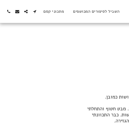
השביל לסיפורים המכושפים
מתכוני קסם
שות כמובן.
. מבט חטוף והתחלתי
ות. כבר התכוונתי
גזירה.