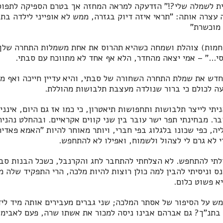
ת לשמלה שלי?!" הזדעקה למראה המחזה אך בטרם הספיקה לתפוס
 מוכשרת"
(חמות) צוהלת ושמחה כשהיא תהרוס את אחת משמלות התחרה שלך,
..." – אמי יצאה מהחדר, הלא אף אחד לא מתווכח עם סבתי.
חדש את שמלת התחרה השחורה של סבתי, והיא עדיין חייכה ואף מ
ה לכולם כי ברור שנולדה מעצבת תלבושות מהוללת.
תי לייצר תלבושות ותחפושות תיאטרון, כי כמו אז גם היום, אינני
בר. מבחינתי תפר ישר עובר בין שני קווים אקראיים. ובהחלט נהנית
, כפי שכונו בלגלוג בפי חברי, ויותר מאוחר להיות "האמא פאדיחה
לא גרם לי לצהול ולשמוח, ואפילו לא להתחפש.
כולתי להתחפש. לא הצלחתי להתחבר לחג והקרנבל, כשכל הבנות סב
נס וניסיתי להבין למה כולן רוצות להיות מלכה, הרי התפקיד שלה 
א פשוט כלום.
 על הסיפור של אסתר המלכה; שני גברים מעבירים אותה מיד ליד
בתנ"ך? גם אברהם אבינו ניסה למכור את אשתו שרה, פעם לאבימל