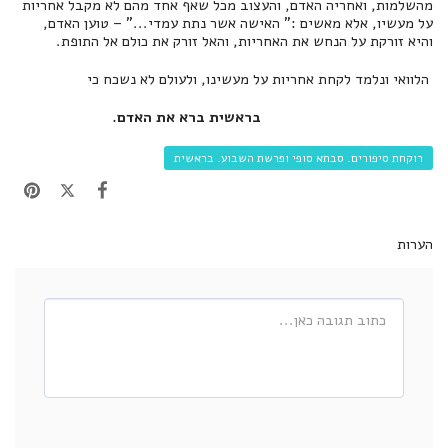
מהשלמות, ואחריה האדם, והעצוב מכל שאף אחד מהם לא מקבל אחריות
על מעשיו, אלא מאשים :" האישה אשר נתת עמדי..." – טוען האדם,
והיא זורקת על הנחש את האחריות, והאל זורק את כולם אל התופת.
הלוואי ונלמד לקחת אחריות על מעשינו, ולעולם לא נשכח כי
בראשית ברא את האדם.
רוקחת סיפורים. סבתא סופי ופרשת השבוע. בראשית
הערות