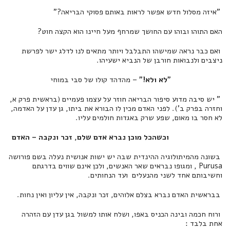
"איזה מסלול חדש אפשר לראות באותם פסוקי הבריאה?"
האם התוהו ובוהו עם החושך שמרחף מעל חיינו הוא הקצה חוט?
ואם כבר נראה שמישהו התבלבל ויותר מתאים לנו לדלג ישר לפרשת
ניצבים ולנבואות חורבן של הנביא ישעיהו.
"לא ולא!"
– מהדהד קולו של סבי במוחי
" יש סיבה מדוע סיפור הבריאה חוזר על עצמו פעמיים (בראשית פרק א,
וחזרה בפרק ב'). לפני האדם מכין לו הבורא את ביתו, גן עדן על האדמה,
לא חסר בו מאום, שפע שרק באגדות חולמים עליו.
וכשהכל מוכן נברא אדם שלם, זכר ונקבה – האדם
בשונה מהמיתולוגיה ההינדית שבה יש ישות אנושית נעלה בשם פורושה
Purusa , ומגופו נבראים שאר האנשים, ולכן אינם שווים בדרגתם
וחשיבותם אחד לשני מהנעלים ועד הנחותים.
בבראשית האדם נברא בצלם אלוהים, זכר ונקבה, אין עליון ואין נחות.
ורוח חכמה ובינה הכניס באפו, ושלח אותו למשול בגן עדן עם הזהרה
אחת בלבד :