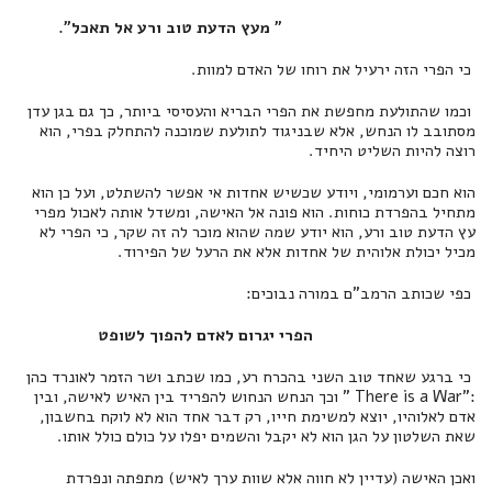
" מעץ הדעת טוב ורע אל תאכל".
כי הפרי הזה ירעיל את רוחו של האדם למוות.
וכמו שהתולעת מחפשת את הפרי הבריא והעסיסי ביותר, כך גם בגן עדן
מסתובב לו הנחש, אלא שבניגוד לתולעת שמוכנה להתחלק בפרי, הוא
רוצה להיות השליט היחיד.
הוא חכם וערמומי, ויודע שכשיש אחדות אי אפשר להשתלט, ועל כן הוא
מתחיל בהפרדת כוחות. הוא פונה אל האישה, ומשדל אותה לאכול מפרי
עץ הדעת טוב ורע, הוא יודע שמה שהוא מוכר לה זה שקר, כי הפרי לא
מכיל יכולת אלוהית של אחדות אלא את הרעל של הפירוד.
כפי שכותב הרמב"ם במורה נבוכים:
הפרי יגרום לאדם להפוך לשופט
כי ברגע שאחד טוב השני בהכרח רע, כמו שכתב ושר הזמר לאונרד כהן
:"There is a War " וכך הנחש הנחוש להפריד בין האיש לאישה, ובין
אדם לאלוהיו, יוצא למשימת חייו, רק דבר אחד הוא לא לוקח בחשבון,
שאת השלטון על הגן הוא לא יקבל והשמים יפלו על כולם כולל אותו.
ואכן האישה (עדיין לא חווה אלא שוות ערך לאיש) מתפתה ונפרדת