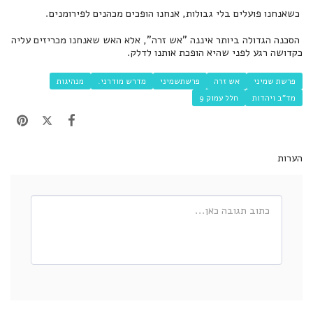
כשאנחנו פועלים בלי גבולות, אנחנו הופכים מכהנים לפירומנים.
הסכנה הגדולה ביותר איננה "אש זרה", אלא האש שאנחנו מכריזים עליה
כקדושה רגע לפני שהיא הופכת אותנו לדלק.
פרשת שמיני
אש זרה
פרשתשמיני
מדרש מודרני.
מנהיגות
מד"ב ויהדות
חלל עמוק 9
הערות