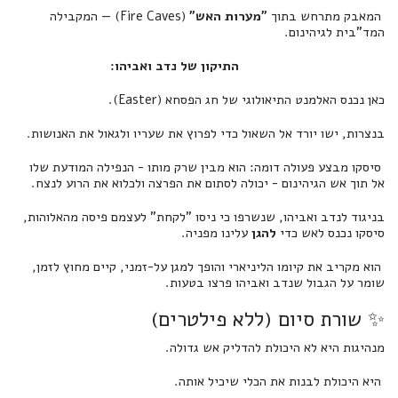
המאבק מתרחש בתוך
"מערות האש"
(Fire Caves) — המקבילה
המד"בית לגיהינום.
התיקון של נדב ואביהו:
כאן נכנס האלמנט התיאולוגי של חג הפסחא (Easter).
בנצרות, ישו יורד אל השאול כדי לפרוץ את שעריו ולגאול את האנושות.
סיסקו מבצע פעולה דומה: הוא מבין שרק מותו - הנפילה המודעת שלו
אל תוך אש הגיהינום - יכולה לסתום את הפרצה ולכלוא את הרוע לנצח.
בניגוד לנדב ואביהו, שנשרפו כי ניסו "לקחת" לעצמם פיסה מהאלוהות,
סיסקו נכנס לאש כדי
להגן
עלינו מפניה.
הוא מקריב את קיומו הליניארי והופך למגן על-זמני, קיים מחוץ לזמן,
שומר על הגבול שנדב ואביהו פרצו בטעות.
✨ שורת סיום (ללא פילטרים)
מנהיגות היא לא היכולת להדליק אש גדולה.
היא היכולת לבנות את הכלי שיכיל אותה.