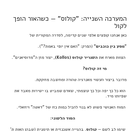
המערכה השנייה: "קולוס" — כשהאור הופך
לקול
כאן אנחנו קופצים אלפי שנים קדימה, לסדרה המקורית של
"מסע בין כוכבים"
(הפרק: "האם אין יופי באמת?").
הצוות מארח את
השגריר קולוס (Kollos)
, יצור מזן ה"מדוסיאנים".
מי זה קולוס?
מדובר ביצור העשוי מאנרגיה טהורה ומחשבה מזוקקת.
הוא כל כך יפה וכל כך עוצמתי, שאדם שמביט בו ישירות מאבד את
שפיותו מיד.
המוח האנושי פשוט לא בנוי להכיל כמות כזו של "דאטה" ויזואלי.
הסוד הלשוני:
שימו לב לשם —
קולוס
. בהגייה אשכנזית או תימנית (שבהן האות ת'