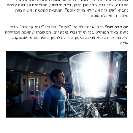
החגיגה, שני בניו של אהרן הכהן,
נדב ואביהו
, מחליטים על דעת עצמם
להביא "אש זרה אשר לא ציווה אותם". התוצאה קטלנית: אש יוצאת
מלפני ה' ואוכלת אותם.
מה קרה שם?
נדב ואביהו לא היו "רעים". הם היו "יזמי קדושה" שרצו
לגעת באור המוחלט בלי תיווך ובלי פילטרים. הם שכחו שהאמת המזוקקת
היא כמו קרינה היא צריכה מיסוך כדי לא להפוך לאפר את מי שמתקרב
אליה.