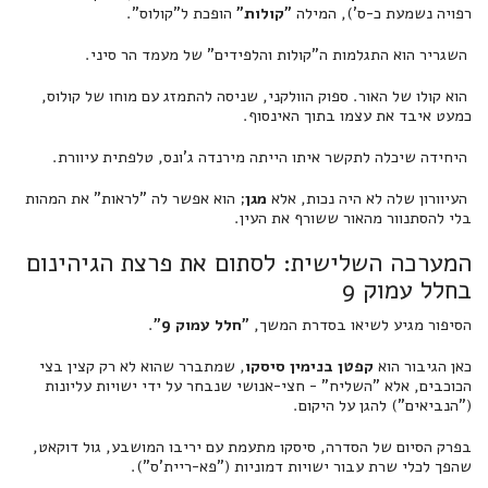
רפויה נשמעת כ-ס'), המילה
"קולות"
הופכת ל"קולוס".
השגריר הוא התגלמות ה"קולות והלפידים" של מעמד הר סיני.
הוא קולו של האור. ספוק הוולקני, שניסה להתמזג עם מוחו של קולוס,
כמעט איבד את עצמו בתוך האינסוף.
היחידה שיכלה לתקשר איתו הייתה מירנדה ג'ונס, טלפתית עיוורת.
העיוורון שלה לא היה נכות, אלא
מגן
; הוא אפשר לה "לראות" את המהות
בלי להסתנוור מהאור ששורף את העין.
המערכה השלישית: לסתום את פרצת הגיהינום
בחלל עמוק 9
הסיפור מגיע לשיאו בסדרת המשך,
"חלל עמוק 9"
.
כאן הגיבור הוא
קפטן בנימין סיסקו
, שמתברר שהוא לא רק קצין בצי
הכוכבים, אלא "השליח" - חצי-אנושי שנבחר על ידי ישויות עליונות
("הנביאים") להגן על היקום.
בפרק הסיום של הסדרה, סיסקו מתעמת עם יריבו המושבע, גול דוקאט,
שהפך לכלי שרת עבור ישויות דמוניות ("פא-ריית'ס").