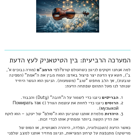
המערכה הרביעית: בין הטיטאניק לעץ הדעת
למה אנחנו זקוקים לניגון כשהעולם קורס?לפי
הרמב"ם
(מורה נבוכים א',
ב'), חטא עץ הדעת יצר פיצול באדם: המוח מבין את ה"אמת" (הספינה
טובעת), אך הלב מחפש "טוב" (משמעות). הניגון הוא הגשר היחיד
שנותר לנו מעל התהום שפתחה הדעת:
הבריטים
ניגנו כדי לשמור על ה"חובה" (Duty) והכבוד.
הרוסים
ניגנו כדי לחוות את עוצמת הגורל (Помирать так с
музыкой).
היהדות
מלמדת אותנו שהניגון הוא ה"סולם" של יעקב – הוא לוקח
את הדין הקשה ביותר וממתיק אותו לכדי זכות.
כאשר הדעת (הטכנולוגיה, הפלדה, היוהרה האנושית, או הסוס של
מוישקה) מתנפצת על קרחון המציאות, הניגון מחזיר אותנו למצב שלפני