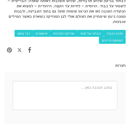
לבחור בניגון.שלוש תרבויות, שלוש תשובות לאותה שאלה: הבריטית –
לשמור על כבוד. הרוסית – לחיות עד הקצה. היהודית – למצוא את
הנקודה הטובה (או את הניגון ששווה סוס) גם בתוך הטביעה, ולבנות
ממנה ניגון שימתיק את העולם.אולי לכן המוזיקה נשארת כאשר המילים
טובעות.
חובה וכבוד
הבלוג של סופי
מוזיקה ותרבות
טיטאניק
רבי נחמן
המתקת הדינים
הערות