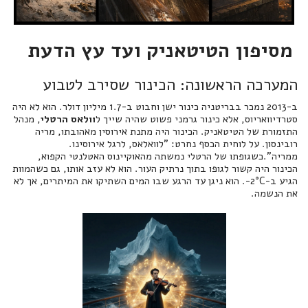
מסיפון הטיטאניק ועד עץ הדעת
המערכה הראשונה: הכינור שסירב לטבוע
ב-2013 נמכר בבריטניה כינור ישן וחבוט ב-1.7 מיליון דולר. הוא לא היה
סטרדיוואריוס, אלא כינור גרמני פשוט שהיה שייך ל
וולאס הרטלי
, מנהל
התזמורת של הטיטאניק. הכינור היה מתנת אירוסין מאהובתו, מריה
רובינסון. על לוחית הכסף נחרט: "לוואלאס, לרגל אירוסינו.
ממריה".כשגופתו של הרטלי נמשתה מהאוקיינוס האטלנטי הקפוא,
הכינור היה קשור לגופו בתוך נרתיק העור. הוא לא עזב אותו, גם כשהמוות
הגיע ב-2°C-. הוא ניגן עד הרגע שבו המים השתיקו את המיתרים, אך לא
את הנשמה.