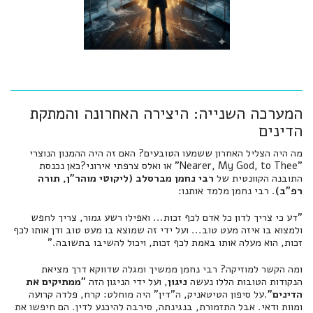
המערכה השנייה: היצירה האחרונה והמתקת
הדינים
מה היה הצליל האחרון ששמעו הטובעים? האם זה היה ההמנון הנוצרי
"Nearer, My God, to Thee" או ואלס צרפתי אירוני?כאן נכנסת
התובנה הקוונטית של
רבי נחמן מברסלב (ליקוטי מוהר"ן, תורה
רפ"ב)
. רבי נחמן מלמד אותנו:
"דע כי צריך לדון כל אדם לכף זכות... ואפילו רשע גמור, צריך לחפש
ולמצוא בו איזה מעט טוב... ועל ידי זה שמוצא בו מעט טוב ודן אותו לכף
זכות, הוא מעלה אותו באמת לכף זכות, ויכול להשיבו בתשובה."
ומה הקשר למוזיקה? רבי נחמן ממשיך ומגלה שדווקא דרך מציאת
הנקודות הטובות הללו נעשה
ניגון
, ועל ידי הניגון הזה
"ממתיקים את
הדינים"
.על סיפון הטיטאניק, ה"דין" היה מוחלט: קרח, פלדה קרועה
ומוות ודאי. אבל התזמורת, בנגינתה, סירבה להיכנע לדין. הם חיפשו את