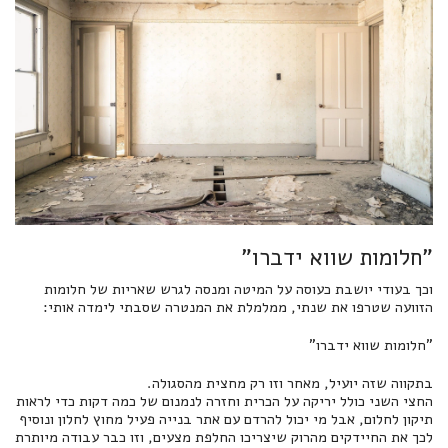
"חלומות שווא ידברו"
וכך בעודי יושבת כעוסה על המיטה ומנסה לגרש שאריות של חלומות
הזוועה שטרפו את שנתי, ממלמלת את המנטרה שסבתי לימדה אותי:
"חלומות שווא ידברו"
בתקווה שזה יועיל, מאחר וזו רק מחצית מהסגולה.
החצי השני כולל יריקה על הכרית וחזרה לנמנום של כמה דקות כדי לראות
תיקון לחלום, אבל מי יכול להרדם עם אתר בנייה פעיל מחוץ לחלון ונוסיף
לכך את החיידקים מהרוק שיצריכו החלפת מצעים, וזו כבר עבודה מיותרת