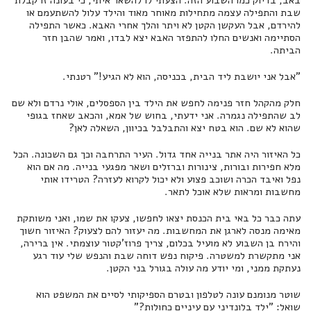
באב, בדיוק כמו השבוע הזה. הצעתי לו להשאר איתי, כי בעונה זו קבלת
שבת והתפילה עצמה מתחילות מאוחר מאוד והילד עלול להשתעמם או
להירדם, אבל העקשן הקטן לא ויתר והלך אחרי האבא. כאשר התפילה
הסתיימה ואנשים החלו להתפזר האבא יצא לבדו, ואמר שהבן חזר
הביתה.
"אבל אני יושבת ליד הבית, בכניסה, הוא לא הגיע!" רטנתי.
חלק מהקהל חזר פנימה לחפש את הילד בין הספסלים, אולי נרדם ולא שם
לב שהתפילה נגמרה. אני ידעתי, בחוש של אמא, והכאב שאחז בגופי
שהוא לא שם. הוא בטח יצא והתבלבל בכיוון, השאלה לאן?
כל האיזור היה אתר בנייה אחד גדול. העיר התרחבה וכך גם השכונה. הכל
מלא חפירות ובורות, צינורות וברזלים ושאר מפגעי בנייה. מה אם הוא
נפל ואיבד הכרה ושוכב פצוע ולא יכול לקרוא לעזרה? הטרידו אותי
מחשבות ומראות שלא אוכל לתאר.
עתה כבר כל באי בית הכנסת יצאו לחפשו, צעקו את שמו, ואני משותקת
מאימה מנסה לארגן את המחשבות. מה יעזור להם לצעוק? האיזור חשוך
והירח בן השבוע לא מועיל בכלום, צריך פרוז'קטור עוצמתי. אין ברירה,
אני מתקשרת למשטרה. פיקוח נפש דוחה שבת והנפש שלי עוד רגע
נעתקת ממני, ומי יודע מה עולה בגורל בני הקטן.
שוטר מנומנם עונה לטלפון ובטרם הספיקותי לסיים את המשפט הוא
שואל: "ילד בלונדיני עם עיניים כחולות?"