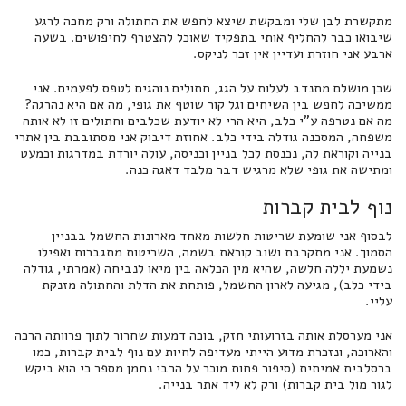
מתקשרת לבן שלי ומבקשת שיצא לחפש את החתולה ורק מחכה לרגע
שיבואו כבר להחליף אותי בתפקיד שאוכל להצטרף לחיפושים. בשעה
ארבע אני חוזרת ועדיין אין זכר לניקס.
שכן מושלם מתנדב לעלות על הגג, חתולים נוהגים לטפס לפעמים. אני
ממשיכה לחפש בין השיחים וגל קור שוטף את גופי, מה אם היא נהרגה?
מה אם נטרפה ע"י כלב, היא הרי לא יודעת שכלבים וחתולים זו לא אותה
משפחה, המסכנה גודלה בידי כלב. אחוזת דיבוק אני מסתובבת בין אתרי
בנייה וקוראת לה, נכנסת לכל בניין וכניסה, עולה יורדת במדרגות וכמעט
ומתישה את גופי שלא מרגיש דבר מלבד דאגה כנה.
נוף לבית קברות
לבסוף אני שומעת שריטות חלשות מאחד מארונות החשמל בבניין
הסמוך. אני מתקרבת ושוב קוראת בשמה, השריטות מתגברות ואפילו
נשמעת יללה חלשה, שהיא מין הכלאה בין מיאו לנביחה (אמרתי, גודלה
בידי כלב), מגיעה לארון החשמל, פותחת את הדלת והחתולה מזנקת
עליי.
אני מערסלת אותה בזרועותי חזק, בוכה דמעות שחרור לתוך פרוותה הרכה
והארוכה, ונזכרת מדוע הייתי מעדיפה לחיות עם נוף לבית קברות, כמו
ברסלבית אמיתית (סיפור פחות מוכר על הרבי נחמן מספר כי הוא ביקש
לגור מול בית קברות) ורק לא ליד אתר בנייה.