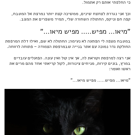
כי החלפתי אותם רק אתמול.
וכך אני נגררת לצחצח שינים, ממשיכה קצת יותר נמרצת אל המטבח,
קפה חם וניקס, החתולה השחורה שלי, תמיד משפרים את המצב.
"מיאו... מפיש..... מפיש מיאו..."
במטבח מצפה לי הפתעה לא נעימה; החתולה לא שם, ואילו דלת המרפסת
החולקת גדר נמוכה עם אתר בנייה שבמרפסת הצמודה – פתוחה לרווחה.
אני רצה למרפסת וקוראת לה, אך אין קול ואין עונה. הפועלים עובדים
במרץ, בונים קירות, מניחים צינורות, לקול קריאתי אחד מהם מרים את
ראשו ואומר:
"מיאו... מפיש..... מפיש מיאו..."