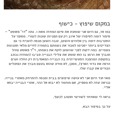
במקום שיפוץ - כישוף
כמו אז, גם היום אני
שומעת
את סיום המחזה מאת ו. גתה "דר' פאוסט" –
סיפור דומה לסיפורו של איוב רק עם תפניות שונות לגמרי. מסופר על
התערבות דומה בין אלוהים והשטן, שבה השטן מנסה להוכיח כי גם
הצדיקים ביותר יסכימו למכור את נשמתם בתמורה לחיים מלאי תענוגות
גשמיים. כמה דקות לפני שהשטן לוקח את נשמתו, ד"ר פאוסט צוהל
ומברך את הרגע בו הוא שומע את צלילי הבנייה סביבו (המחזה נכתב
בתקופת המהפכה התעשייתית בה הבנייה המאסיבית רק החלה וטרם
הרסה את כדור הארץ), מסכן, לא מודע שהוא בעצם מברך את הפועלים
הכורים את קברו שלו.
מאז ועד היום אני לא עושה שיפוצים בבית ומנסה להתרחק מאתרי בנייה.
כנראה שזה לא מספיק, אם מוחמד לא יבוא אל ההר, אתרי הבנייה יבואו
אליי.
נראה לי שאחזור לשורשי ואשוב
לכשף
.
על כך בסיפור הבא.