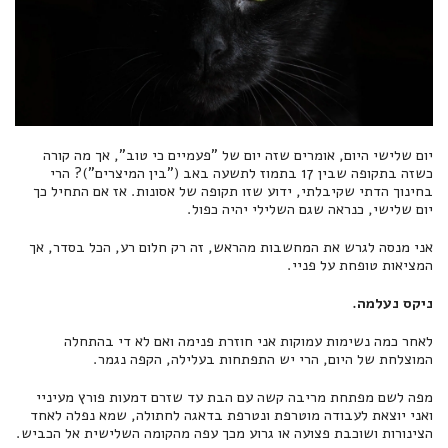
יום שלישי היום, אומרים שזה יום של "פעמיים כי טוב", אך מה קורה
כשזה בתקופה שבין 17 בתמוז לתשעה באב ("בין המיצרים")? הרי
בחינוך הדתי שקיבלתי, ידוע שזו תקופה של אסונות. אז אם התחיל כך
יום שלישי, כנראה שגם השלילי יהיה כפול.
אני מנסה לגרש את המחשבות מהראש, זה רק חלום רע, הכל בסדר, אך
המציאות טופחת על פניי.
ניקס נעלמה.
לאחר כמה נשימות עמוקות אני חוזרת פנימה ואם לא די בהתחלה
המוצלחת של היום, הרי יש התפתחות בעלילה, הקפה נגמר.
מפה לשם מפתחת מריבה קשה עם הבת עד שזרם דמעות פורץ מעיניי
ואני יוצאת לעבודה מוטרפת ונטרפת בדאגה לחתולה, שמא נפלה לאחד
הצינורות ושוכבת פצועה או גרוע מכך עפה מהקומה השלישית אל הכביש.