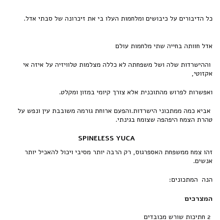
כל הדיבורים על כיבושים ומלחמות העלו בי את זיכרונה של סבתי אדל.
אדל חוותה בחייה שתי מלחמות עולם
וההישרדות שלה ושל משפחתה לא כללה מצלמות טלוויזיה על איזה אי
אקזוטי,
ואפשרות לפרוש מהתוכנית אלא צורך קיומי במזון ומקלט.
אביא כמה ממתכוני הישרדות.והפעם ארוחת גורמה משובבת עין ונפש על
טהרת הצמח היפהפה שצומח בגינתי.
SPINELESS
YUCA
זהו צמח ממשפחת האספרגוס, רק הרבה יותר מסיבי ויכול להאכיל יותר
אנשים.
הנה המתכונים:
המצרכים
2 חתיכות שורש מכובדים