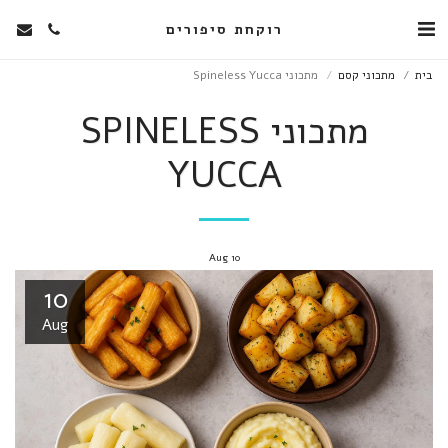
רוקחת סיפורים
בית
מתכוני קסם
מתכוני Spineless Yucca
מתכוני SPINELESS
YUCCA
Aug
10
10
Aug